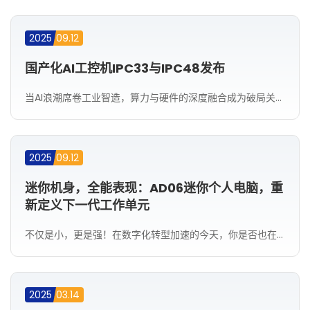
2025
09.12
国产化AI工控机IPC33与IPC48发布
当AI浪潮席卷工业智造，算力与硬件的深度融合成为破局关键。今天，我们聚焦创实讯联发布的两款国产化的AI工控旗舰——IPC33与IPC48，以硬核数据拆解其如何为各AI工控场景注入澎湃动能。 IPC33:国产算力与工业韧性的双重突破国产硬核算力架构搭载海光 C86 - H3350 处理器，支持双 GPU 算力卡，卡槽兼容英伟达、摩尔线程等加速卡，可极大提升 AI 推理效率，实现国产算力的强势崛起，为工业 AI 应用提供坚实算力支撑。 全...
2025
09.12
迷你机身，全能表现：AD06迷你个人电脑，重
新定义下一代工作单元
不仅是小，更是强！在数字化转型加速的今天，你是否也在寻找一台既节省空间、又性能可靠的小型计算设备？无论是企业办公、工业控制、数字广告牌，还是自助服务终端，AD06迷你个人电脑来了——它正在悄悄改变“小主机”的定义。
2025
03.14