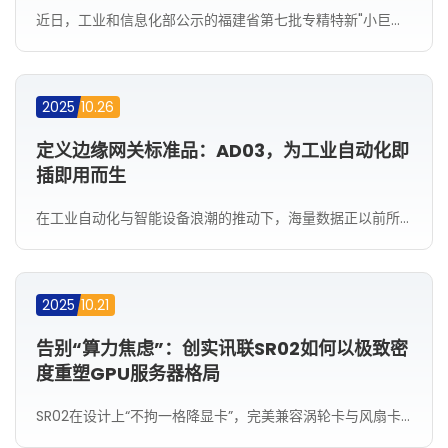
近日，工业和信息化部公示的福建省第七批专精特新"小巨人"企业名单中，福州创实讯联信息技术有限公司成功上榜。
2025
10.26
定义边缘网关标准品：AD03，为工业自动化即
插即用而生
在工业自动化与智能设备浪潮的推动下，海量数据正以前所未有的速度在边缘侧涌现。然而，如何以最小的部署成本、最高的可靠性，安全、稳定地连接这些分散的"数据孤岛"，成为许多企业面临的现实挑战。当前，定制化解决方案虽然功能强大，但往往伴随着高昂的成本与漫长的交付周期。事实上，在大多数场景中，企业真正需要的是一款性能足够、接口丰富、开箱即用的"标准武器"
2025
10.21
告别“算力焦虑”：创实讯联SR02如何以极致密
度重塑GPU服务器格局
SR02在设计上“不拘一格降显卡”，完美兼容涡轮卡与风扇卡，并支持180度翻转安装。这种与生俱来的灵活性，使其能从标准数据中心稳定延伸至边缘侧等严苛环境，展现出强大的地形适应能力