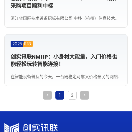
采购项目顺利中标
浙江省国际技术设备招标有限公司 中移（杭州）信息技术有限公司2022-2024年SD-WAN硬件采购项目于2022-05-16 10:00开标
2025
11.18
创实讯联NM11P：小身材大能量，入门价格也
能轻松玩转智能连接！
在智能设备普及的今天，一台既稳定可靠又价格亲民的网络设备，正成为越来越多家庭用户、小型商户和创业团队的首选。创实讯联NM11P桌面型网络设备，正是为此而来——它不追求华丽参数，却在每一个细节上都做到“够用、好用、用得久”，以极具诚意的价格，为你打开智能连接的大门。一，不止于参数，更懂你的使用场景1，流畅运行不卡顿：搭载双核1GHz A53处理器，应对日常上网、在线办公、设备连接绰绰有余，多任务处理也不掉链子；2，...
1
2