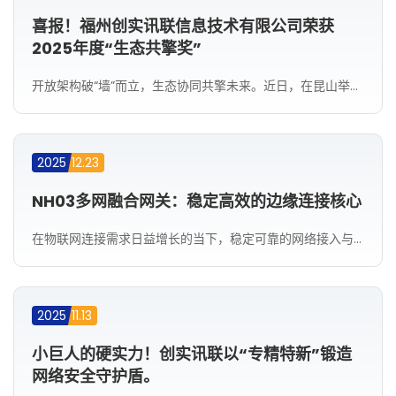
喜报！福州创实讯联信息技术有限公司荣获
2025年度“生态共擎奖”
开放架构破“墙”而立，生态协同共擎未来。近日，在昆山举行的光合组织2025人工智能创新大会（HAIC 2025）上，福州创实讯联信息技术有限公司凭借其在国产AI计算生态协同中的突出贡献，荣获&nbsp;2025年度“生态共擎奖”&nbsp;，并正式成为&nbsp;海光“智启无界”计划的首批合作伙伴。 一，盛会聚焦，生态共进2025年12月17日至19日，光合组织2025人工智能创新大会在昆山国际会展中心召开。本次大会以&nbsp;“开放架构破‘墙’而立，国产AI...
2025
12.23
NH03多网融合网关：稳定高效的边缘连接核心
在物联网连接需求日益增长的当下，稳定可靠的网络接入与数据汇聚是实现各类应用的基础。NH03多网融合网关，作为一款设计紧凑、功能专注的硬件平台，旨在为智慧商业、环境监测、连锁门店等场景提供经济实用的多网络接入解决方案。它集成了有线与无线连接能力，在有限的成本内实现了可靠的设备联网与数据传输。
2025
11.13
小巨人的硬实力！创实讯联以“专精特新”锻造
网络安全守护盾。