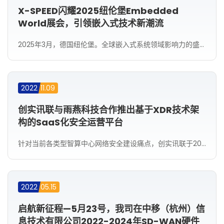
X-SPEED闪耀2025纽伦堡Embedded
World展会，引领嵌入式技术新潮流
2025年3月，德国纽伦堡。全球嵌入式系统领域影响力的盛会——Embedded World展会如期而至。来自世界各地的企业齐聚一堂，共同展示嵌入式技术的新成果与未来趋势。
2022
11.09
创实讯联与雨燕科技合作推出基于XDR技术架
构的SaaS化安全运营平台
针对当前各类型智算中心网络安全建设痛点，创实讯联于2022年第三季度起与南京雨燕安全科技有限公司持续紧密合作，围绕英特尔旗下C3000和第三代XEON-D硬件平台，共同打造了基于XDR技术架构的SaaS化安全运营平台，提供“云地协同”的闭环安全服务的同时亦支持EASM/NDR/ITP/EDR等多种安全组件能力。
2022
05.15
启航新征程—5月23号，我司在中移（杭州）信
息技术有限公司2022-2024年SD-WAN硬件