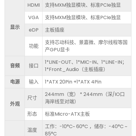
HDMI
支持MXM独显模块、标准PCIe独显
VGA
支持MXM独显模块、标准PCIe独显
显示
eDP
主板插座
支持芯动科技、景嘉微、摩尔线程等国
功能
产GPU显卡
1*LINE-OUT、1*MIC-IN、1*LINE-IN；
音频
接口
1*Front_Audio（主板插座）
电源
输入
1*ATX 20Pin +1*ATX 4Pin
244mm（宽） * 244mm（深/IO口
尺寸
海岸线至对端）
外观
形态
标准Micro-ATX主板
工作：-10°C~ 60°C ，储存：-40°C ~
温度
85°C