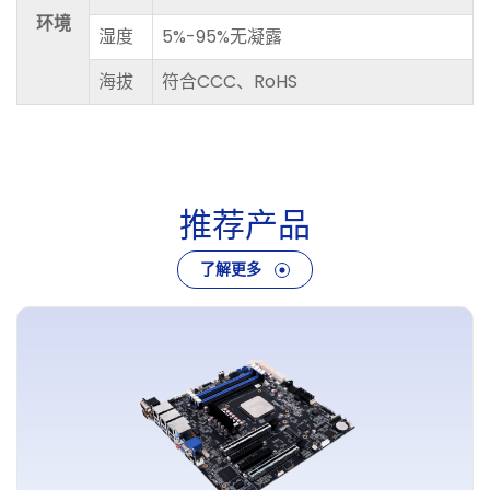
环境
湿度
5%-95%无凝露
海拔
符合CCC、RoHS
推
荐
产
品
了解更多