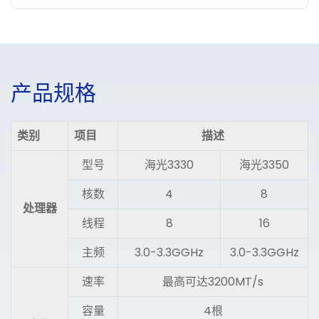
产
品
规
格
类别
项目
描述
型号
海光3330
海光3350
核数
4
8
处理器
线程
8
16
主频
3.0-3.3GGHz
3.0-3.3GGHz
速率
最高可达3200MT/s
容量
4根