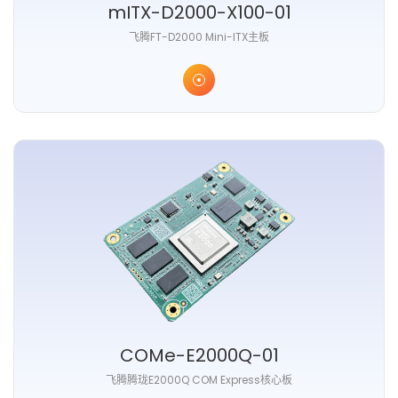
mITX-D2000-X100-01
⻜腾FT-D2000 Mini-ITX主板
COMe-E2000Q-01
⻜腾腾珑E2000Q COM Express核⼼板