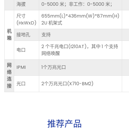
海拔
0-5000 米；非工作：0-5000 米；
尺寸
655mm(L)*436mm(W)*87mm(H)
(HxWxD)
2U 机架式
机
接地孔
支持
箱
2 个千兆电口(I210AT)，其中 1 个支持
电口
网络唤醒
网
IPMI
1个万兆光口
络
连
光口
2个万兆光口(X710-BM2)
接
推
荐
产
品