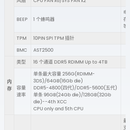
风扇
CPU FAN x6/SYS FAN x2
电
BEEP
1 个蜂鸣器
存
等
TPM
10PIN SPI TPM 插针
BMC
AST2500
类型
16 个通道 DDR5 RDIMM Up to 4TB
单条最大容量 256G(RDIMM-
3DS)/64GB(16Gb die)
内
容量
DDR5-4800(四代)/DDR5-5600(五代)
存
速率
单条 96GB(24Gb die)/128GB(32Gb
die)--4th XCC
CPU only and 5th CPU
最
支持