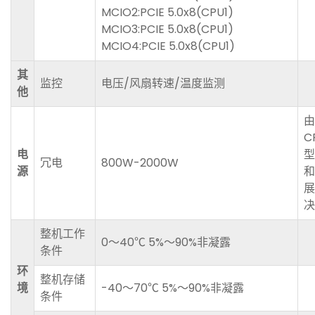
MCIO2:PCIE 5.0x8(CPU1)
MCIO3:PCIE 5.0x8(CPU1)
MCIO4:PCIE 5.0x8(CPU1)
其
监控
电压/风扇转速/温度监测
他
由
C
电
型
冗电
800W-2000W
源
和
展
决
整机工作
0〜40℃ 5%〜90%非凝露
条件
环
整机存储
境
-40〜70℃ 5%〜90%非凝露
条件