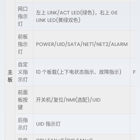
网口
左上 LINK/ACT LED(绿色)，右上 GE
指示
LINK LED(黄绿双色)
灯
前板
指示
POWER/UID/SATA/NET1/NET2/ALARM
灯
自定
义指
10 个板载(上下电状态指示、故障指示)
PO
主
示灯
板
前面
板按
开关机/复位/NMI(选配)/UID
键
后指
UID 指示灯
示灯