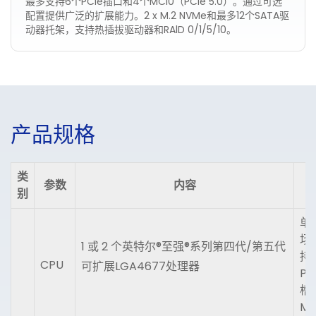
最多支持6个PCle插口和4个MCl0（PCle 5.0）。通过可选
配置提供广泛的扩展能力。2 x M.2 NVMe和最多12个SATA驱
动器托架，支持热插拔驱动器和RAlD 0/1/5/10。
产
品
规
格
类
参数
内容
别
单 
场
1 或 2 个英特尔®至强®系列第四代/第五代
持 
CPU
可扩展LGA4677处理器
PC
槽，
MC