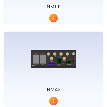
NM11P
NM43