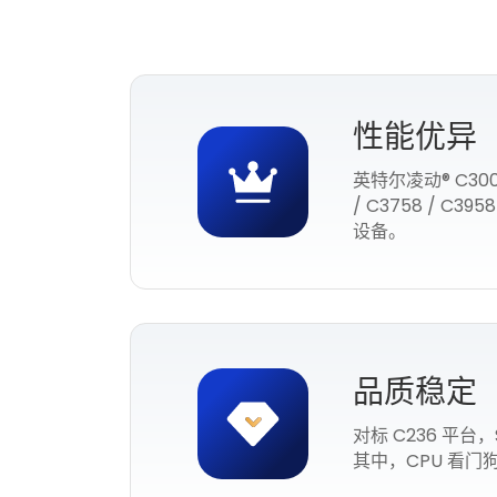
性能优异
英特尔凌动® C3
/ C3758 / C
设备。
品质稳定
对标 C236 平
其中，CPU 看门