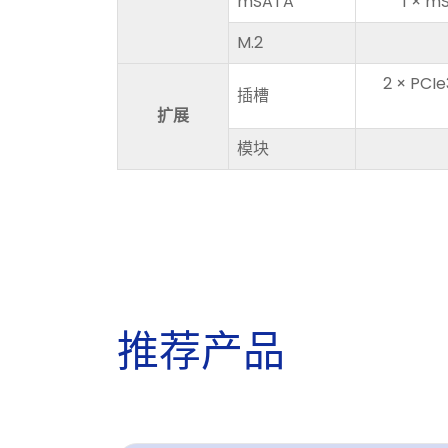
mSATA
1 × m
M.2
2 × PCIe
插槽
扩展
模块
推
荐
产
品