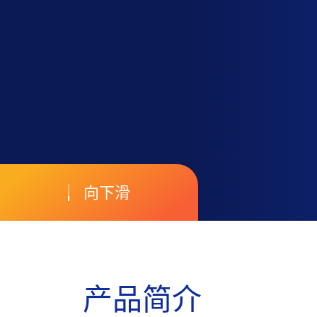
向下滑
产
品
简
介