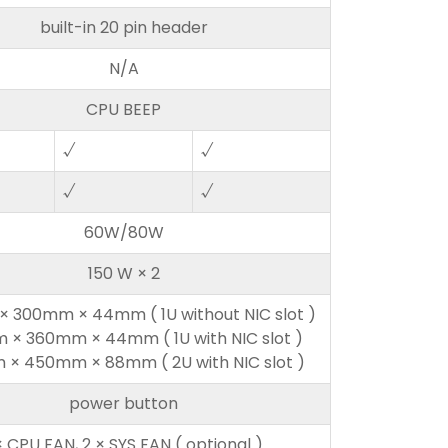
built-in 20 pin header
N/A
CPU BEEP
√
√
√
√
60W/80W
150 W × 2
 300mm × 44mm ( 1U without NIC slot )
× 360mm × 44mm ( 1U with NIC slot )
× 450mm × 88mm ( 2U with NIC slot )
power button
× CPU FAN, 2 × SYS FAN ( optional )