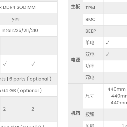
主板
 x DDR4 SODIMM
TPM
yes
BMC
 Intel i225/211/210
BEEP
单电
√
双电
√
电源
√
√
功率
冗电
s | 6 ports ( optional )
440mm ×
o 64 GB ( optional )
尺寸
440mm 
440mm 
2
2
机箱
按钮
风扇
1 