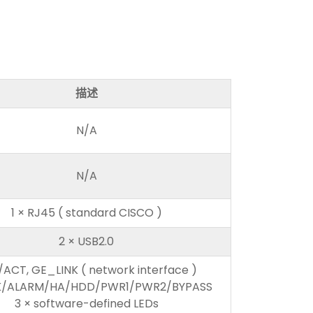
描述
N/A
N/A
1 × RJ45 ( standard CISCO )
2 × USB2.0
/ACT, GE_LINK ( network interface )
/ALARM/HA/HDD/PWR1/PWR2/BYPASS
3 × software-defined LEDs