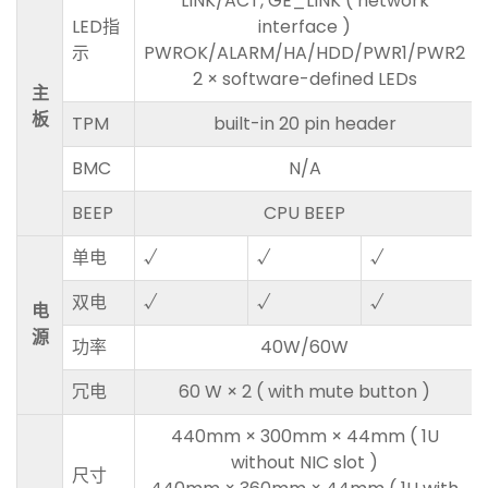
LINK/ACT, GE_LINK ( network
LED指
interface )
示
PWROK/ALARM/HA/HDD/PWR1/PWR2
2 × software-defined LEDs
主
板
TPM
built-in 20 pin header
BMC
N/A
BEEP
CPU BEEP
单电
√
√
√
双电
√
√
√
电
源
功率
40W/60W
冗电
60 W × 2 ( with mute button )
440mm × 300mm × 44mm ( 1U
without NIC slot )
尺寸