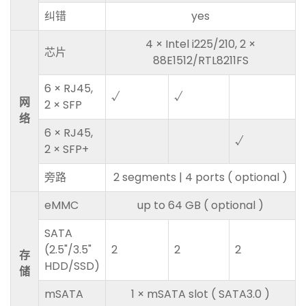
纠错
yes
4 × Intel i225/210, 2 ×
芯片
88E1512/RTL8211FS
6 × RJ45,
√
√
网
2 × SFP
络
6 × RJ45,
√
2 × SFP+
旁路
2 segments | 4 ports ( optional )
eMMC
up to 64 GB ( optional )
SATA
(2.5"/3.5"
2
2
2
存
HDD/SSD)
储
mSATA
1 × mSATA slot ( SATA3.0 )