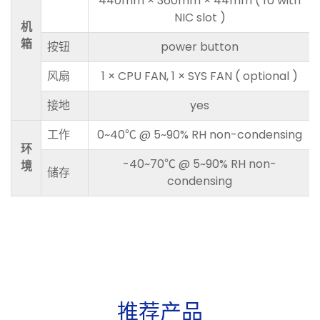
440mm × 360mm × 44mm ( 1U with
NIC slot )
机
箱
按钮
power button
风扇
1 × CPU FAN, 1 × SYS FAN ( optional )
接地
yes
工作
0~40℃ @ 5~90% RH non-condensing
环
-40~70℃ @ 5~90% RH non-
境
储存
condensing
推
荐
产
品