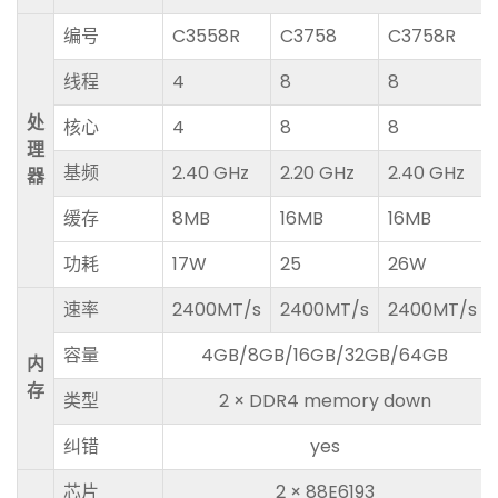
编号
C3558R
C3758
C3758R
线程
4
8
8
处
核心
4
8
8
理
基频
2.40 GHz
2.20 GHz
2.40 GHz
器
缓存
8MB
16MB
16MB
功耗
17W
25
26W
速率
2400MT/s
2400MT/s
2400MT/s
容量
4GB/8GB/16GB/32GB/64GB
内
存
类型
2 × DDR4 memory down
纠错
yes
芯片
2 × 88E6193