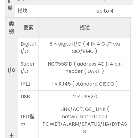
扩
展
模块
up to 4
类
要素
描述
别
Digital
8 × digital I/O ( 4 IN 4 OUT via
I/O
SIO/BMC )
Super
NCT5581D ( address 4E ), 4 pin
I/O
I/O
header ( UART )
串口
1 × RJ45 ( standard CISCO )
USB
2 × USB2.0
LINK/ACT, GE_LINK (
LED指
networkinterface)
示
POWER/ALARM/STATUS/HA/BYPAS
S
主