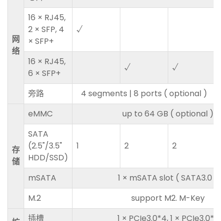
16 × RJ45,
2 × SFP, 4
√
网
× SFP+
络
16 × RJ45,
√
√
6 × SFP+
旁路
4 segments | 8 ports ( optional )
eMMC
up to 64 GB ( optional )
SATA
(2.5"/3.5"
1
2
2
存
HDD/SSD)
储
mSATA
1 × mSATA slot ( SATA3.0 )
M.2
support M2. M-Key
插槽
1 × PCIe3.0*4, 1 × PCIe3.0*8