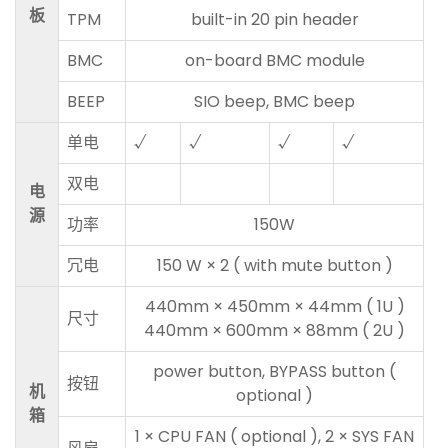
板
TPM
built-in 20 pin header
BMC
on-board BMC module
BEEP
SIO beep, BMC beep
单电
√
√
√
√
双电
电
源
功率
150W
冗电
150 W × 2 ( with mute button )
440mm × 450mm × 44mm ( 1U )
尺寸
440mm × 600mm × 88mm ( 2U )
power button, BYPASS button (
按钮
机
optional )
箱
1 × CPU FAN ( optional ), 2 × SYS FAN