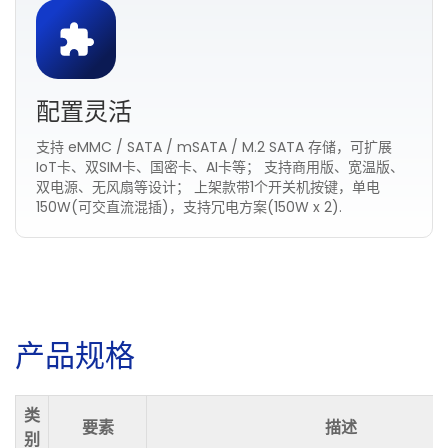
配置灵活
支持 eMMC / SATA / mSATA / M.2 SATA 存储，可扩展
IoT卡、双SIM卡、国密卡、AI卡等； 支持商用版、宽温版、
双电源、无风扇等设计； 上架款带1个开关机按键，单电
150W(可交直流混插)，支持冗电方案(150W x 2).
产
品
规
格
类
要素
描述
别