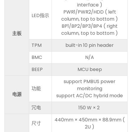
interface )
PWR1/PWR2/HDD ( left
LED指示
column, top to bottom )
BP1/BP2/BP3/BP4 ( right
column, top to bottom )
主板
TPM
built-in 10 pin header
BMC
N/A
BEEP
MCU beep
support PMBUS power
功能
monitoring
电源
support AC/DC hybrid mode
冗电
150 W × 2
440mm × 450mm × 88.9mm (
尺寸
2U )