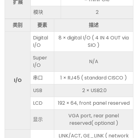
扩展
模块
2
类别
要素
描述
Digital
8 × digital I/O ( 4 IN 4 OUT via
I/O
SIO )
Super
N/A
I/O
串口
1 × RJ45 ( standard CISCO )
I/O
USB
2 × USB2.0
LCD
192 × 64, front panel reserved
VGA port, rear panel
显示
reserved( optional )
LINK/ACT, GE_LINK ( network