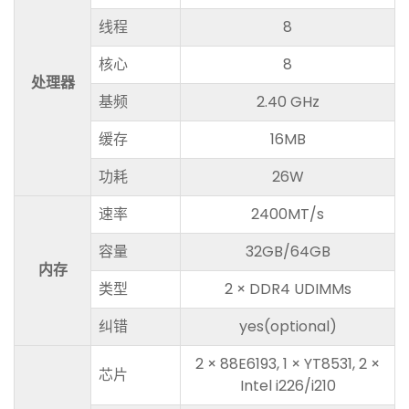
线程
8
核心
8
处理器
基频
2.40 GHz
缓存
16MB
功耗
26W
速率
2400MT/s
容量
32GB/64GB
内存
类型
2 × DDR4 UDIMMs
纠错
yes(optional)
2 × 88E6193, 1 × YT8531, 2 ×
芯片
Intel i226/i210