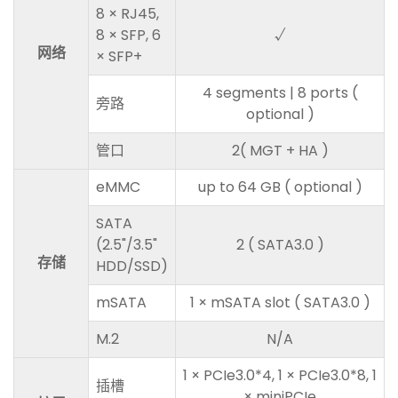
8 × RJ45,
8 × SFP, 6
√
网络
× SFP+
4 segments | 8 ports (
旁路
optional )
管口
2( MGT + HA )
eMMC
up to 64 GB ( optional )
SATA
(2.5"/3.5"
2 ( SATA3.0 )
存储
HDD/SSD)
mSATA
1 × mSATA slot ( SATA3.0 )
M.2
N/A
1 × PCIe3.0*4, 1 × PCIe3.0*8, 1
插槽
× miniPCIe