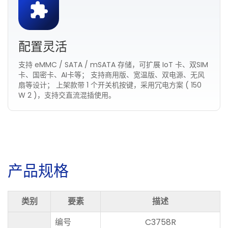
配置灵活
支持 eMMC / SATA / mSATA 存储，可扩展 IoT 卡、双SIM
卡、国密卡、AI卡等； 支持商用版、宽温版、双电源、无风
扇等设计； 上架款带 1 个开关机按键，采用冗电方案 ( 150
W 2 )，支持交直流混插使用。
产
品
规
格
类别
要素
描述
编号
C3758R