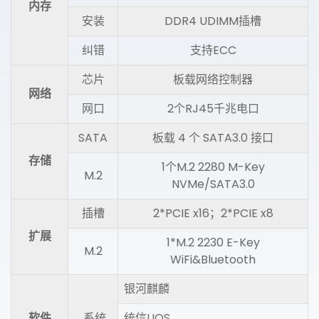
内存
安装
DDR4 UDIMM插槽
纠错
支持ECC
芯片
板载网络控制器
网络
网口
2个RJ45千兆电口
SATA
板载 4 个 SATA3.0 接口
存储
1个M.2 2280 M-Key
M.2
NVMe/SATA3.0
插槽
2*PCIE x16；2*PCIE x8
扩展
1*M.2 2230 E-Key
M.2
WiFi&Bluetooth
银河麒麟
软件
系统
统信UOS