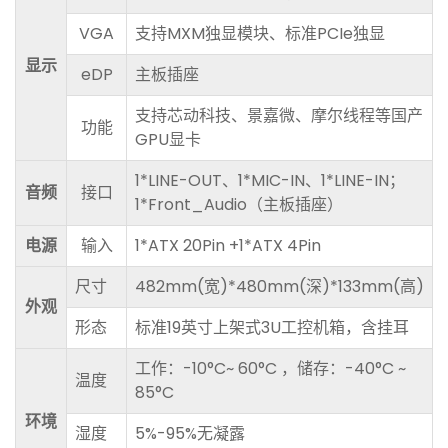
VGA
支持MXM独显模块、标准PCIe独显
显示
eDP
主板插座
支持芯动科技、景嘉微、摩尔线程等国产
功能
GPU显卡
1*LINE-OUT、1*MIC-IN、1*LINE-IN；
音频
接口
1*Front_Audio（主板插座）
电源
输入
1*ATX 20Pin +1*ATX 4Pin
尺寸
482mm(宽)*480mm(深)*133mm(高)
外观
形态
标准19英寸上架式3U工控机箱，含挂耳
工作：-10°C~ 60°C ，储存：-40°C ~
温度
85°C
环境
湿度
5%-95%无凝露