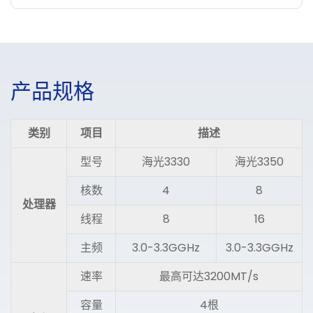
产
品
规
格
类别
项目
描述
型号
海光3330
海光3350
核数
4
8
处理器
线程
8
16
主频
3.0-3.3GGHz
3.0-3.3GGHz
速率
最高可达3200MT/s
容量
4根